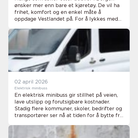
ønsker mer enn bare et kjøretøy. De vil ha
frihet, komfort og en enkel måte å
oppdage Vestlandet på. For å lykkes med
et godt bobilkjøp trenger du overs...
02 april 2026
Elektrisk minibuss
En elektrisk minibuss gir stillhet på veien,
lave utslipp og forutsigbare kostnader.
Stadig flere kommuner, skoler, bedrifter og
transportører ser nå at tiden for å bytte fra
diesel til strøm er inne. Ikke bare på grunn
av miljøet, men også fordi øko...