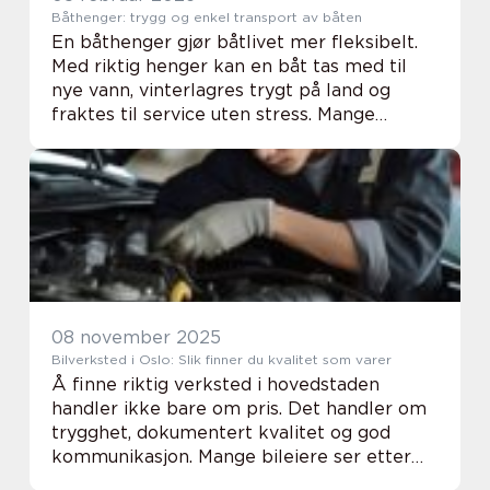
Båthenger: trygg og enkel transport av båten
En båthenger gjør båtlivet mer fleksibelt.
Med riktig henger kan en båt tas med til
nye vann, vinterlagres trygt på land og
fraktes til service uten stress. Mange
oppdager først behovet når båten allerede
er kjøpt, og ender opp med en løsning som
ver...
08 november 2025
Bilverksted i Oslo: Slik finner du kvalitet som varer
Å finne riktig verksted i hovedstaden
handler ikke bare om pris. Det handler om
trygghet, dokumentert kvalitet og god
kommunikasjon. Mange bileiere ser etter
kort ventetid, tydelige svar og arbeid som