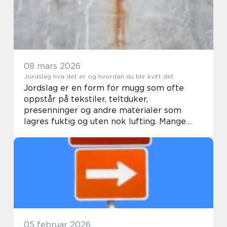
08 mars 2026
Jordslag hva det er og hvordan du blir kvitt det
Jordslag er en form for mugg som ofte
oppstår på tekstiler, teltduker,
presenninger og andre materialer som
lagres fuktig og uten nok lufting. Mange
oppdager det først som små mørke
prikker, en søtlig kjellerlukt og flekker som
ikke går bort i vanlig...
05 februar 2026