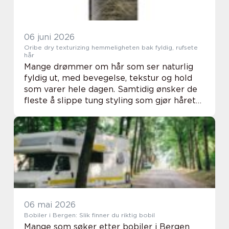
06 juni 2026
Oribe dry texturizing hemmeligheten bak fyldig, rufsete
hår
Mange drømmer om hår som ser naturlig
fyldig ut, med bevegelse, tekstur og hold
som varer hele dagen. Samtidig ønsker de
fleste å slippe tung styling som gjør håret
stivt eller klissete. Her har Oribe dry
texturizing fått en helt egen posisjon.
Produ...
06 mai 2026
Bobiler i Bergen: Slik finner du riktig bobil
Mange som søker etter bobiler i Bergen