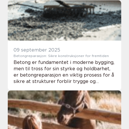
faktisk løser problemet. En smart me...
09 september 2025
Betongreparasjon: Sikre konstruksjoner for fremtiden
Betong er fundamentet i moderne bygging,
men til tross for sin styrke og holdbarhet,
er betongreparasjon en viktig prosess for å
sikre at strukturer forblir trygge og
funksjonelle. Tidens tann og miljøets
påvirkning kan påf&o...