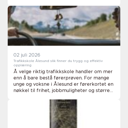
gammel enebolig får nytt liv, bevares også
historiene som sitter i veggene. God
restaureri...
02 juli 2026
Trafikkskole Ålesund slik finner du trygg og effektiv
opplæring
Å velge riktig trafikkskole handler om mer
enn å bare bestå førerprøven. For mange
unge og voksne i Ålesund er førerkortet en
nøkkel til frihet, jobbmuligheter og større
trygghet i hverdagen. En god Trafikkskole
Ålesund gir struktur, forutsigbarhet o...