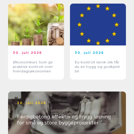
30. juli 2026
30. juli 2026
Økonomikurs Som gir
Eu-kontroll larvik slik får
praktisk kontroll over
du en trygg og godkjent
hverdagsøkonomien
bil
30. juli 2026
Ferdigbetong effektiv og trygg løsning
for små og store byggeprosjekter