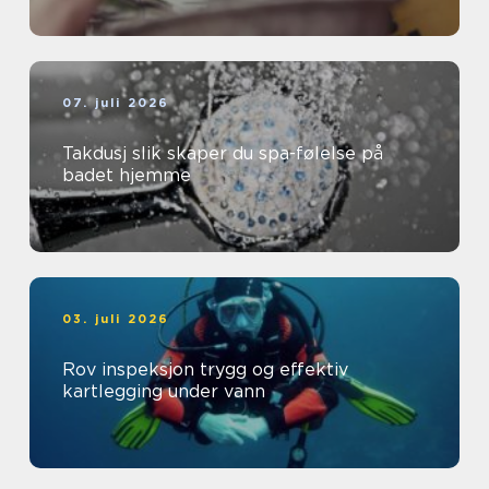
07. juli 2026
Takdusj slik skaper du spa-følelse på
badet hjemme
03. juli 2026
Rov inspeksjon trygg og effektiv
kartlegging under vann