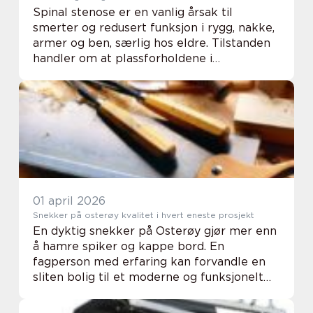
Spinal stenose er en vanlig årsak til
smerter og redusert funksjon i rygg, nakke,
armer og ben, særlig hos eldre. Tilstanden
handler om at plassforholdene i
ryggmargskanalen eller nerverøttene blir
for trange. Når nervene får for liten plass,
kan de ...
01 april 2026
Snekker på osterøy kvalitet i hvert eneste prosjekt
En dyktig snekker på Osterøy gjør mer enn
å hamre spiker og kappe bord. En
fagperson med erfaring kan forvandle en
sliten bolig til et moderne og funksjonelt
hjem, gi eldre bygg nytt liv og sørge for at
både små og store prosjekter holder høy