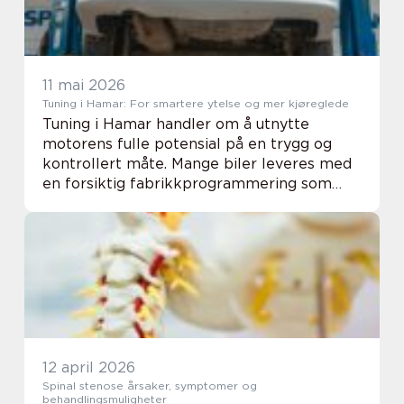
11 mai 2026
Tuning i Hamar: For smartere ytelse og mer kjøreglede
Tuning i Hamar handler om å utnytte
motorens fulle potensial på en trygg og
kontrollert måte. Mange biler leveres med
en forsiktig fabrikkprogrammering som
skal passe alle. Ved å justere
motorstyringen kan man få mer kra...
12 april 2026
Spinal stenose årsaker, symptomer og
behandlingsmuligheter