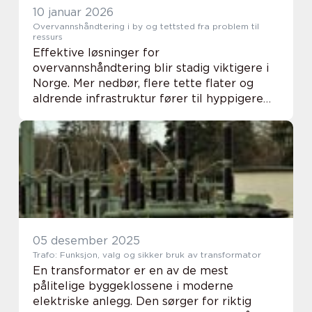
10 januar 2026
Overvannshåndtering i by og tettsted fra problem til
ressurs
Effektive løsninger for
overvannshåndtering blir stadig viktigere i
Norge. Mer nedbør, flere tette flater og
aldrende infrastruktur fører til hyppigere
oversvømmelser, skader på bygg og
belastning på kommunale avløpssystemer.
Samtidig kan godt planla...
05 desember 2025
Trafo: Funksjon, valg og sikker bruk av transformator
En transformator er en av de mest
pålitelige byggeklossene i moderne
elektriske anlegg. Den sørger for riktig