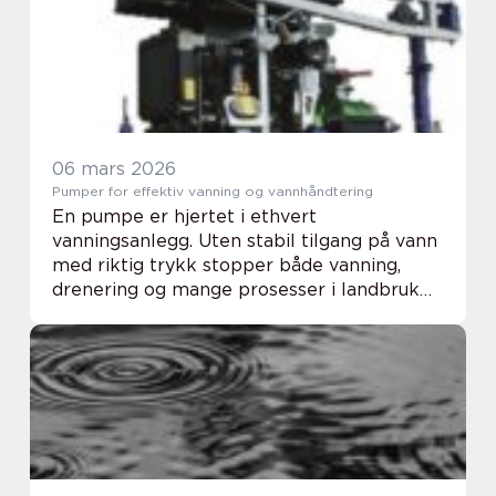
kvalite...
06 mars 2026
Pumper for effektiv vanning og vannhåndtering
En pumpe er hjertet i ethvert
vanningsanlegg. Uten stabil tilgang på vann
med riktig trykk stopper både vanning,
drenering og mange prosesser i landbruk
og industri opp. Når en ser på kostnader og
driftssikkerhet over tid, blir valget av
pumper en av...