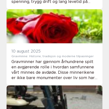
spenning, trygg drift og lang levetid på
utstyret. Likevel velges feil modell ofte,
noe som gir varmgang, støy ell...
10 august 2025
Gravminne: Historie, tradisjon og moderne tilpasninger
Gravminner har gjennom århundrene spilt
en avgjørende rolle i hvordan samfunnene
vårt minnes de avdøde. Disse minnerikene
er ikke bare monumenter over liv som har
vært, men også kunstverk som speiler
kulturelle t...