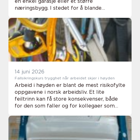
en enkel garasje eller et større
næringsbygg. I stedet for å blande
betongen selv på byggeplassen, får man en
ferdig blandet masse levert direkte dit den
skal brukes. De...
14 juni 2026
Fallsikringskurs trygghet når arbeidet skjer i høyden
Arbeid i høyden er blant de mest risikofylte
oppgavene i norsk arbeidsliv. Et lite
feiltrinn kan få store konsekvenser, både
for den som faller og for kollegaer som
jobber i nærheten. Et fallsikringskurs
handler derfor ikke bare om å krysse av et
kra...