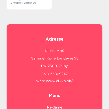
algebekjempelse
Adresse
web:
www.klikko.dk/
Menu
Reklame