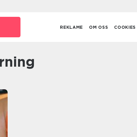
REKLAME
OM OSS
COOKIES
erning