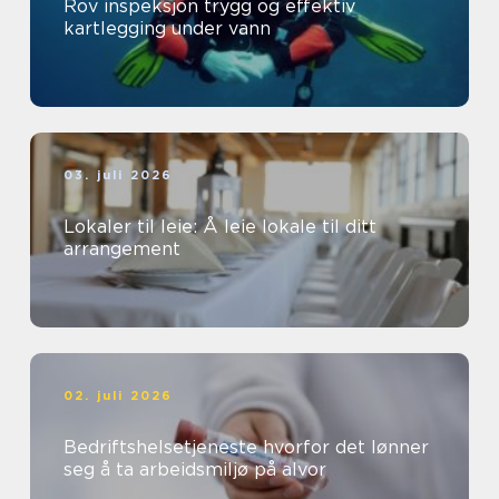
Rov inspeksjon trygg og effektiv
kartlegging under vann
03. juli 2026
Lokaler til leie: Å leie lokale til ditt
arrangement
02. juli 2026
Bedriftshelsetjeneste hvorfor det lønner
seg å ta arbeidsmiljø på alvor