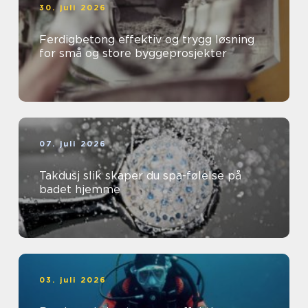
30. juli 2026
Ferdigbetong effektiv og trygg løsning
for små og store byggeprosjekter
07. juli 2026
Takdusj slik skaper du spa-følelse på
badet hjemme
03. juli 2026