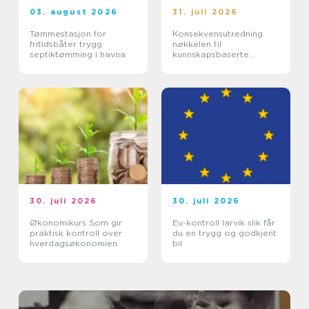
03. august 2026
31. juli 2026
Tømmestasjon for
Konsekvensutredning
fritidsbåter trygg
nøkkelen til
septiktømming i havna
kunnskapsbaserte
beslutninger
30. juli 2026
30. juli 2026
Økonomikurs Som gir
Eu-kontroll larvik slik får
praktisk kontroll over
du en trygg og godkjent
hverdagsøkonomien
bil