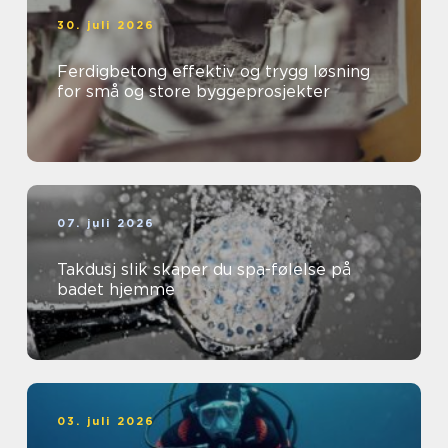
30. juli 2026
Ferdigbetong effektiv og trygg løsning
for små og store byggeprosjekter
07. juli 2026
Takdusj slik skaper du spa-følelse på
badet hjemme
03. juli 2026