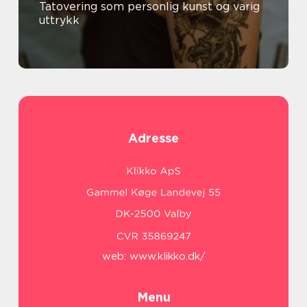
Tatovering som personlig kunst og varig
uttrykk
Adresse
web:
www.klikko.dk/
Menu