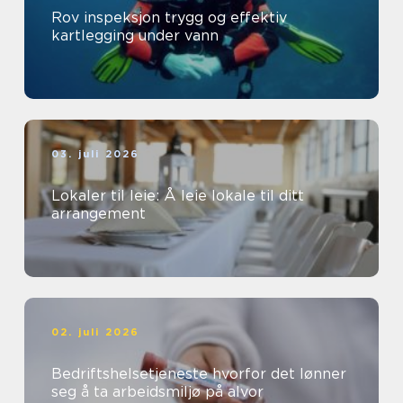
Rov inspeksjon trygg og effektiv
kartlegging under vann
03. juli 2026
Lokaler til leie: Å leie lokale til ditt
arrangement
02. juli 2026
Bedriftshelsetjeneste hvorfor det lønner
seg å ta arbeidsmiljø på alvor