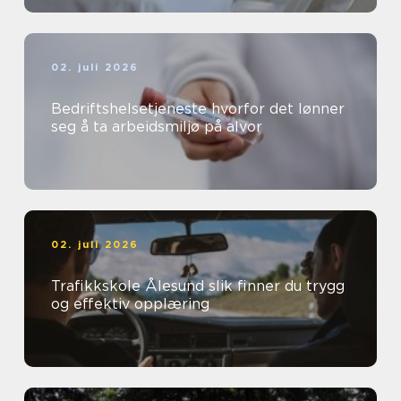
02. juli 2026
Bedriftshelsetjeneste hvorfor det lønner
seg å ta arbeidsmiljø på alvor
02. juli 2026
Trafikkskole Ålesund slik finner du trygg
og effektiv opplæring