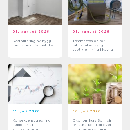
03. august 2026
03. august 2026
Restaurering av bygg
Tømmestasjon for
når fortiden får nytt liv
fritidsbåter trygg
septiktømming i havna
31. juli 2026
30. juli 2026
Konsekvensutredning
Økonomikurs Som gir
nøkkelen til
praktisk kontroll over
kunnskapsbaserte
hverdagsøkonomien