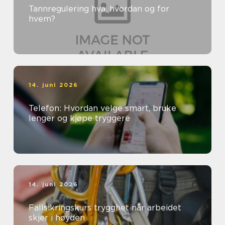
Tannregulering hva, hvordan og for
hvem?
14. juni 2026
Telefon: Hvordan velge smart, bruke
lenger og kjøpe tryggere
14. juni 2026
Fallsikringskurs trygghet når arbeidet
skjer i høyden