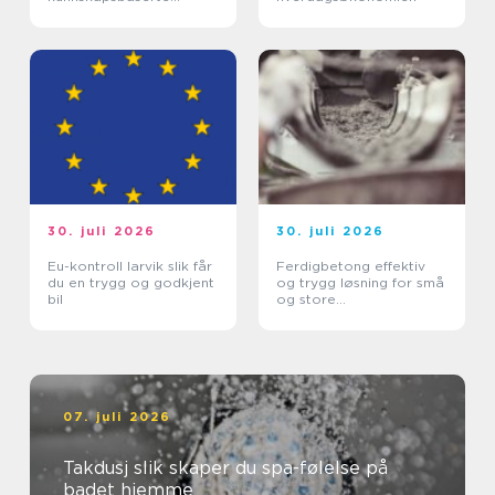
beslutninger
30. juli 2026
30. juli 2026
Eu-kontroll larvik slik får
Ferdigbetong effektiv
du en trygg og godkjent
og trygg løsning for små
bil
og store
byggeprosjekter
07. juli 2026
Takdusj slik skaper du spa-følelse på
badet hjemme