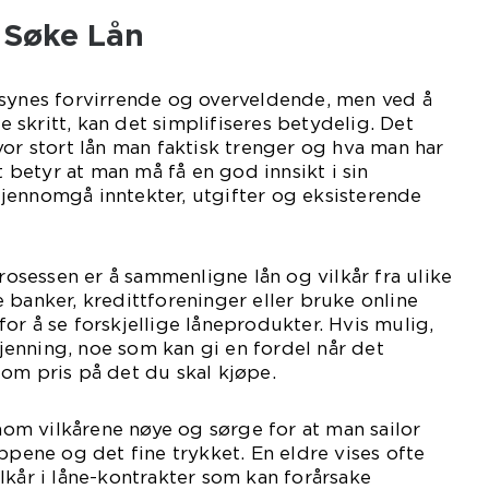
 Søke Lån
 synes forvirrende og overveldende, men ved å
skritt, kan det simplifiseres betydelig. Det
vor stort lån man faktisk trenger og hva man har
et betyr at man må få en god innsikt i sin
jennomgå inntekter, utgifter og eksisterende
prosessen er å sammenligne lån og vilkår fra ulike
 banker, kredittforeninger eller bruke online
or å se forskjellige låneprodukter. Hvis mulig,
enning, noe som kan gi en fordel når det
om pris på det du skal kjøpe.
nnom vilkårene nøye og sørge for at man sailor
ppene og det fine trykket. En eldre vises ofte
lkår i låne-kontrakter som kan forårsake