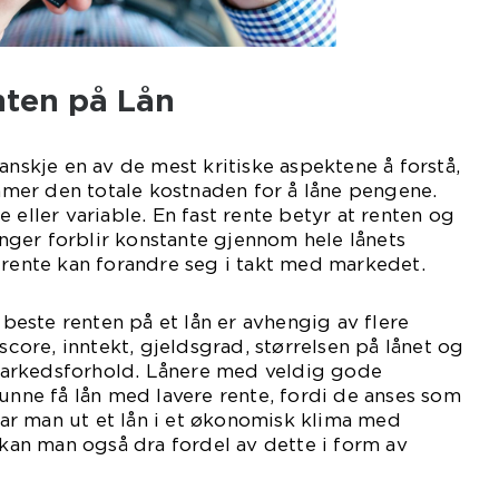
nten på Lån
anskje en av de mest kritiske aspektene å forstå,
er den totale kostnaden for å låne pengene.
 eller variable. En fast rente betyr at renten og
ger forblir konstante gjennom hele lånets
 rente kan forandre seg i takt med markedet.
este renten på et lån er avhengig av flere
tscore, inntekt, gjeldsgrad, størrelsen på lånet og
arkedsforhold. Lånere med veldig gode
kunne få lån med lavere rente, fordi de anses som
 Tar man ut et lån i et økonomisk klima med
, kan man også dra fordel av dette i form av