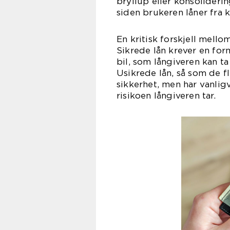
bryllup eller konsoliderin
siden brukeren låner fra k
En kritisk forskjell mello
Sikrede lån krever en for
bil, som långiveren kan ta
Usikrede lån, så som de fl
sikkerhet, men har vanlig
risikoen långiveren tar.