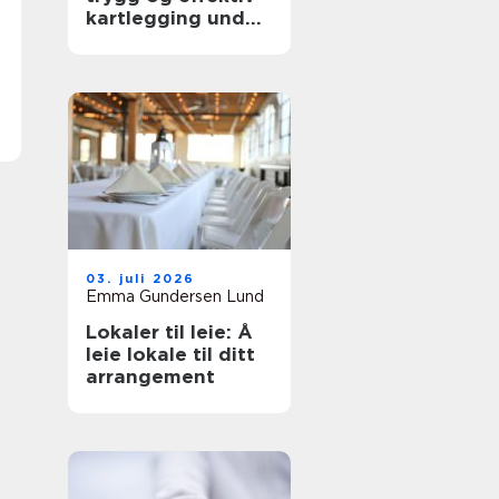
kartlegging under
vann
03. juli 2026
Emma Gundersen Lund
Lokaler til leie: Å
leie lokale til ditt
arrangement