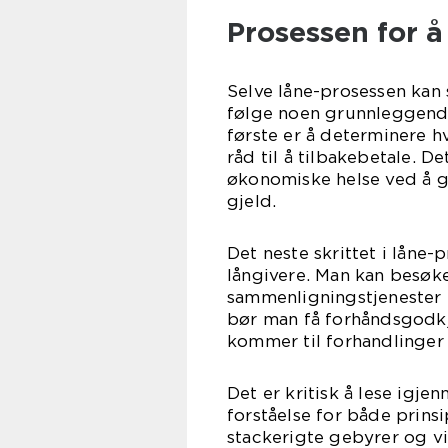
Prosessen for å
Selve låne-prosessen kan
følge noen grunnleggende 
første er å determinere h
råd til å tilbakebetale. D
økonomiske helse ved å g
gjeld.
Det neste skrittet i låne-
långivere. Man kan besøke
sammenligningstjenester f
bør man få forhåndsgodkj
kommer til forhandlinger 
Det er kritisk å lese igje
forståelse for både prinsi
stackerigte gebyrer og vi