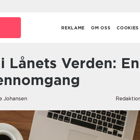
REKLAME
OM OSS
COOKIES
jennomgang
ise Johansen
Redaktio