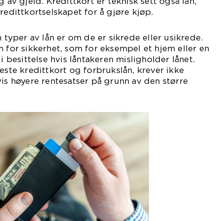
g av gjeld. Kredittkort er teknisk sett også lån,
redittkortselskapet for å gjøre kjøp.
m typer av lån er om de er sikrede eller usikrede.
m for sikkerhet, som for eksempel et hjem eller en
 i besittelse hvis låntakeren misligholder lånet.
este kredittkort og forbrukslån, krever ikke
vis høyere rentesatser på grunn av den større