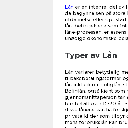
Lån
er en integral del av
de begynnelsen på store 
utdannelse eller oppstart 
lån, betingelsene som fø
låne-prosessen, er essensi
unødige økonomiske bela
Typer av Lån
Lån varierer betydelig med
tilbakebetalingstermer og
lån inkluderer boliglån, s
Boliglån, også kjent som 
gjennomsnittsperson tar, 
blir betalt over 15-30 år.
disse lånene kan ha forskj
private kilder som tilbyr 
mens forbrukslån kan bruke