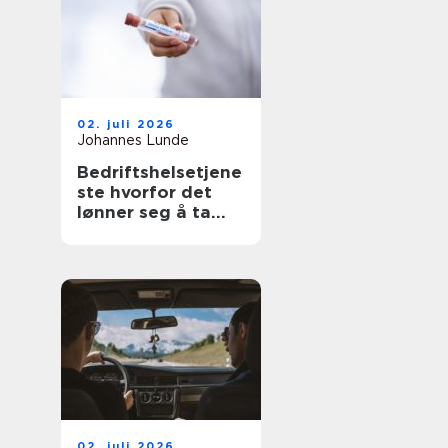
02. juli 2026
Johannes Lunde
Bedriftshelsetjene
ste hvorfor det
lønner seg å ta
arbeidsmiljø på
alvor
02. juli 2026