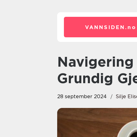
VANNSIDEN.
no
Navigering i Lånets Verden: En
Grundig G
28 september 2024
Silje El