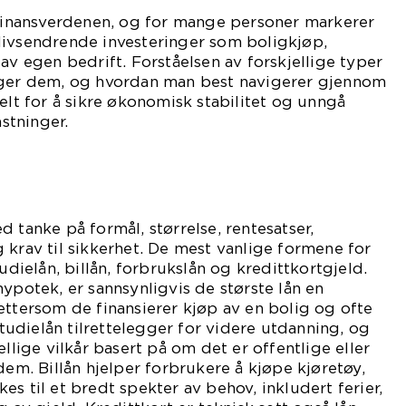
 finansverdenen, og for mange personer markerer
livsendrende investeringer som boligkjøp,
av egen bedrift. Forståelsen av forskjellige typer
lger dem, og hvordan man best navigerer gjennom
elt for å sikre økonomisk stabilitet og unngå
stninger.
 tanke på formål, størrelse, rentesatser,
 krav til sikkerhet. De mest vanlige formene for
tudielån, billån, forbrukslån og kredittkortgjeld.
hypotek, er sannsynligvis de største lån en
ettersom de finansierer kjøp av en bolig og ofte
 Studielån tilrettelegger for videre utdanning, og
ellige vilkår basert på om det er offentlige eller
dem. Billån hjelper forbrukere å kjøpe kjøretøy,
s til et bredt spekter av behov, inkludert ferier,