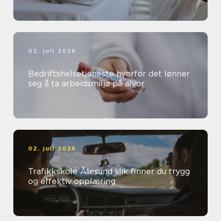
02. juli 2026
Bedriftshelsetjeneste hvorfor det lønner
seg å ta arbeidsmiljø på alvor
02. juli 2026
Trafikkskole Ålesund slik finner du trygg
og effektiv opplæring