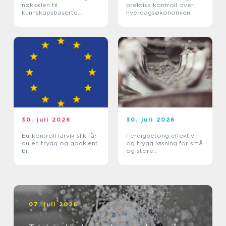
nøkkelen til
praktisk kontroll over
kunnskapsbaserte
hverdagsøkonomien
beslutninger
30. juli 2026
30. juli 2026
Eu-kontroll larvik slik får
Ferdigbetong effektiv
du en trygg og godkjent
og trygg løsning for små
bil
og store
byggeprosjekter
07. juli 2026