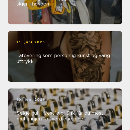
skjer i høyden
13. juni 2026
Tatovering som personlig kunst og varig
uttrykk
10. juni 2026
Selge gull i Vestfold: Slik får du mest
mulig igjen for verdiene dine