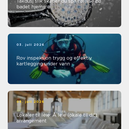
Takdusj slik skaper du spa-følelse på
badet hjemme
03. juli 2026
Rov inspeksjon trygg og effektiv
kartlegging under vann
03. juli 2026
Lokaler til leie: Å leie lokale til ditt
arrangement