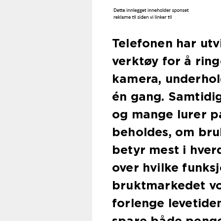
Telefonen har utvi
verktøy for å ringe
kamera, underhol
én gang. Samtidig
og mange lurer p
beholdes, om bruk
betyr mest i hver
over hvilke funksj
bruktmarkedet vo
forlenge levetide
spare både penge