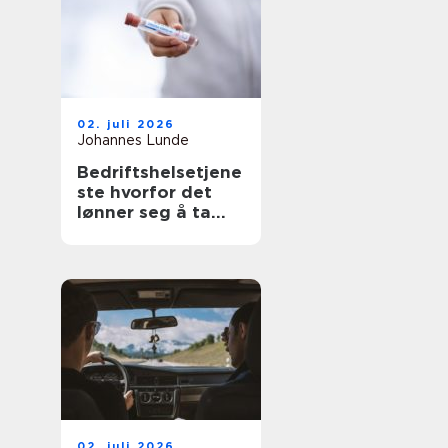
02. juli 2026
Johannes Lunde
Bedriftshelsetjene
ste hvorfor det
lønner seg å ta
arbeidsmiljø på
alvor
02. juli 2026