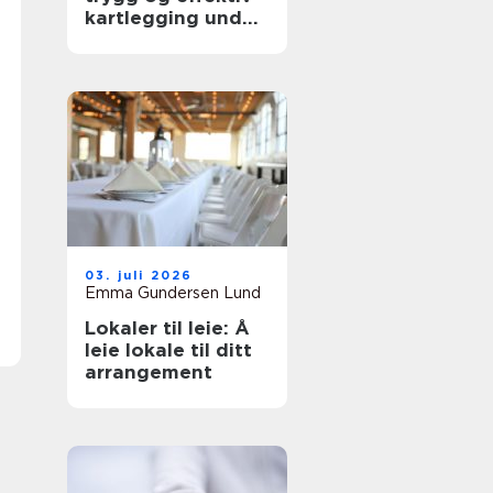
kartlegging under
vann
03. juli 2026
Emma Gundersen Lund
Lokaler til leie: Å
leie lokale til ditt
arrangement