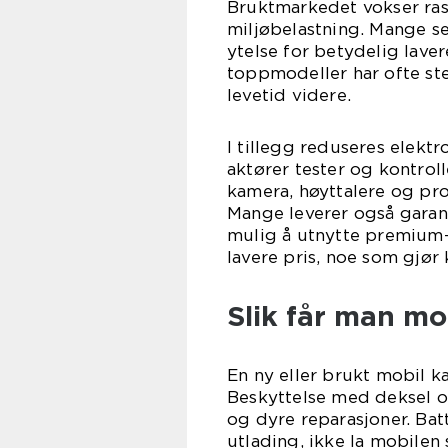
Bruktmarkedet vokser rask
miljøbelastning. Mange se
ytelse for betydelig lave
toppmodeller har ofte st
levetid videre.
I tillegg reduseres elektro
aktører tester og kontroll
kamera, høyttalere og pro
Mange leverer også garan
mulig å utnytte premium-m
lavere pris, noe som gjør
Slik får man mob
En ny eller brukt mobil 
Beskyttelse med deksel o
og dyre reparasjoner. Ba
utlading, ikke la mobilen