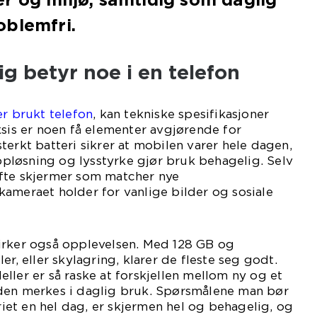
oblemfri.
g betyr noe i en telefon
er brukt telefon
, kan tekniske spesifikasjoner
ksis er noen få elementer avgjørende for
terkt batteri sikrer at mobilen varer hele dagen,
løsning og lysstyrke gjør bruk behagelig. Selv
fte skjermer som matcher nye
ameraet holder for vanlige bilder og sosiale
irker også opplevelsen. Med 128 GB og
er, eller skylagring, klarer de fleste seg godt.
ller er så raske at forskjellen mellom ny og et
den merkes i daglig bruk. Spørsmålene man bør
eriet en hel dag, er skjermen hel og behagelig, og