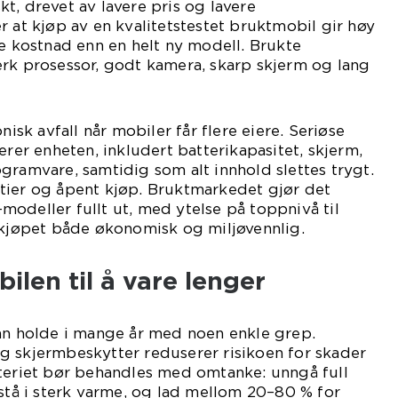
t, drevet av lavere pris og lavere
r at kjøp av en kvalitetstestet bruktmobil gir høy
re kostnad enn en helt ny modell. Brukte
erk prosessor, godt kamera, skarp skjerm og lang
nisk avfall når mobiler får flere eiere. Seriøse
erer enheten, inkludert batterikapasitet, skjerm,
gramvare, samtidig som alt innhold slettes trygt.
tier og åpent kjøp. Bruktmarkedet gjør det
odeller fullt ut, med ytelse på toppnivå til
 kjøpet både økonomisk og miljøvennlig.
ilen til å vare lenger
kan holde i mange år med noen enkle grep.
g skjermbeskytter reduserer risikoen for skader
tteriet bør behandles med omtanke: unngå full
 stå i sterk varme, og lad mellom 20–80 % for