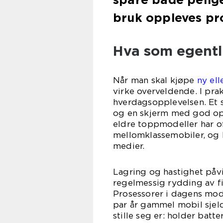
bruk oppleves pr
Hva som egentli
Når man skal kjøpe
ny ell
virke overveldende. I pra
hverdagsopplevelsen. Et s
og en skjerm med god opp
eldre toppmodeller har o
mellomklassemobiler, og k
medier.
Lagring og hastighet påv
regelmessig rydding av fil
Prosessorer i dagens mode
par år gammel mobil sjel
stille seg er: holder batt