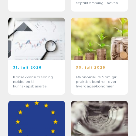
septiktømming i havna
31. juli 2026
30. juli 2026
Konsekvensutredning
Økonomikurs Som gir
nøkkelen til
praktisk kontroll over
kunnskapsbaserte
hverdagsøkonomien
beslutninger