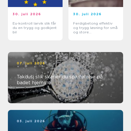
30. juli 2026
30. juli 2026
Eu-kontroll larvik slik får
Ferdigbetong effektiv
du en trygg og godkjent
og trygg løsning for små
bil
og store
byggeprosjekter
07. juli 2026
Takdusj slik skaper du spa-følelse på
badet hjemme
03. juli 2026