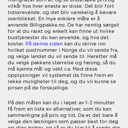
vilkår hos hver eneste av disse. Det blir fort
tidskrevende, og det blir vanskelig å bevare
overblikket. En mye enklere måte er å
anvende Billigpakke.no. De har nemlig sørget
for at du raskt og enkelt kan finne ut hvilke
budtjenester du kan anvende, og hva det
koster.
På denne siden
kan du skrive inn
hvilket postnummer i Norge du vil sende fra,
og velge landet du vil sende til. Heretter må
du velge pakkens størrelse og fasong, så du
må kjenne mål og vekt ca. Med disse
opplysninger vil systemet da finne frem en
rekke muligheter til deg, og du vil kunne se
prisen på de forskjellige.
På den måten kan du i løpet av 1-2 minutter
få frem en liste av alternativer, som du kan
sammenligne på pris og tid. Da er det bare å
velge den løsningen som passer best for deg
og dine behov, og så er du klar til å sende din