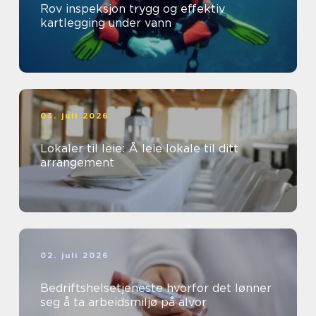
Rov inspeksjon trygg og effektiv
kartlegging under vann
03. juli 2026
Lokaler til leie: Å leie lokale til ditt
arrangement
02. juli 2026
Bedriftshelsetjeneste hvorfor det lønner
seg å ta arbeidsmiljø på alvor