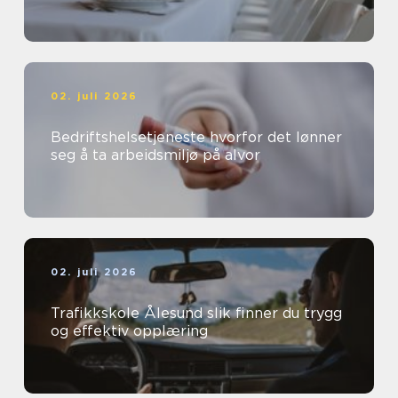
02. juli 2026
Bedriftshelsetjeneste hvorfor det lønner
seg å ta arbeidsmiljø på alvor
02. juli 2026
Trafikkskole Ålesund slik finner du trygg
og effektiv opplæring