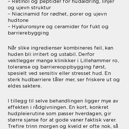
– Retinol og peptider for hudaldring, linjer
og ujevn struktur
– Niacinamid for rødhet, porer og ujevn
hudtone
– Hyaluronsyre og ceramider for fukt og
barrierebygging
Når slike ingredienser kombineres feil, kan
huden bli irritert og ustabil. Derfor
vektlegger mange klinikker i Lillehammer ro,
toleranse og barriereoppbygging først,
spesielt ved sensitiv eller stresset hud. En
sterk hudbarriere tåler mer, ser friskere ut og
eldes saktere.
I tillegg til selve behandlingen ligger mye av
effekten i rådgivningen. En kort, konkret
hudpleierutine som passer hverdagen, gir
større sjanse for at gode vaner faktisk varer.
Trefire trinn morgen og kveld er ofte nok, så