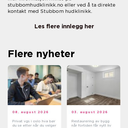
stubbomhudklinikk.no eller ved å ta direkte
kontakt med Stubbom hudklinikk.
Les flere innlegg her
Flere nyheter
08. august 2026
03. august 2026
Privat vgs i oslo hva bør
Restaurering av bygg
du se etter når du velger
når fortiden får nytt liv