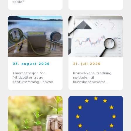
skole?
03. august 2026
31. juli 2026
Tømmestasjon for
Konsekvensutredning
fritidsbåter trygg
nøkkelen til
septiktømming i havna
kunnskapsbaserte
beslutninger