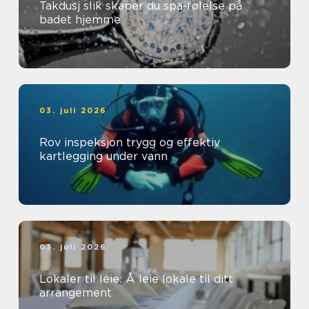
Takdusj slik skaper du spa-følelse på
badet hjemme
03. juli 2026
Rov inspeksjon trygg og effektiv
kartlegging under vann
03. juli 2026
Lokaler til leie: Å leie lokale til ditt
arrangement