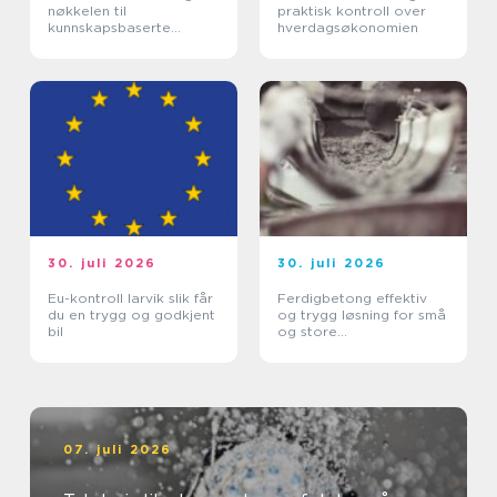
nøkkelen til
praktisk kontroll over
kunnskapsbaserte
hverdagsøkonomien
beslutninger
30. juli 2026
30. juli 2026
Eu-kontroll larvik slik får
Ferdigbetong effektiv
du en trygg og godkjent
og trygg løsning for små
bil
og store
byggeprosjekter
07. juli 2026