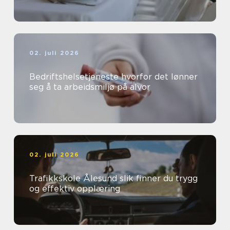
02. juli 2026
Bedriftshelsetjeneste hvorfor det lønner
seg å ta arbeidsmiljø på alvor
02. juli 2026
Trafikkskole Ålesund slik finner du trygg
og effektiv opplæring