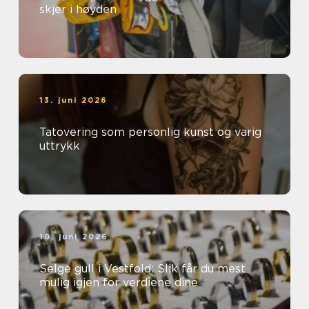
skjer i høyden
13. juni 2026
Tatovering som personlig kunst og varig
uttrykk
10. juni 2026
Selge gull i Vestfold: Slik får du mest
mulig igjen for verdiene dine