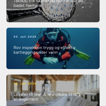
Takdusj slik skaper du spa-følelse på
badet hjemme
03. juli 2026
Rov inspeksjon trygg og effektiv
kartlegging under vann
03. juli 2026
Lokaler til leie: Å leie lokale til ditt
arrangement