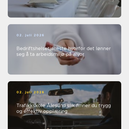
02. juli 2026
Bedriftshelsetjeneste hvorfor det lønner
seg å ta arbeidsmiljø på alvor
02. juli 2026
Trafikkskole Ålesund slik finner du trygg
og effektiv opplæring