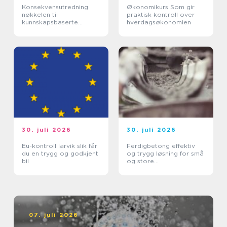
Konsekvensutredning
Økonomikurs Som gir
nøkkelen til
praktisk kontroll over
kunnskapsbaserte
hverdagsøkonomien
beslutninger
30. juli 2026
30. juli 2026
Eu-kontroll larvik slik får
Ferdigbetong effektiv
du en trygg og godkjent
og trygg løsning for små
bil
og store
byggeprosjekter
07. juli 2026