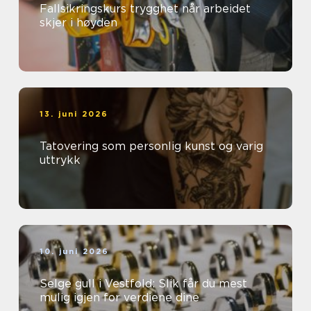
Fallsikringskurs trygghet når arbeidet
skjer i høyden
13. juni 2026
Tatovering som personlig kunst og varig
uttrykk
10. juni 2026
Selge gull i Vestfold: Slik får du mest
mulig igjen for verdiene dine