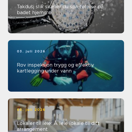
Takdusj slik skaper du spa-følelse på
badet hjemme
03. juli 2026
Rov inspeksjon trygg og effektiv
kartlegging under vann
03. juli 2026
Lokaler til leie: Å leie lokale til ditt
arrangement