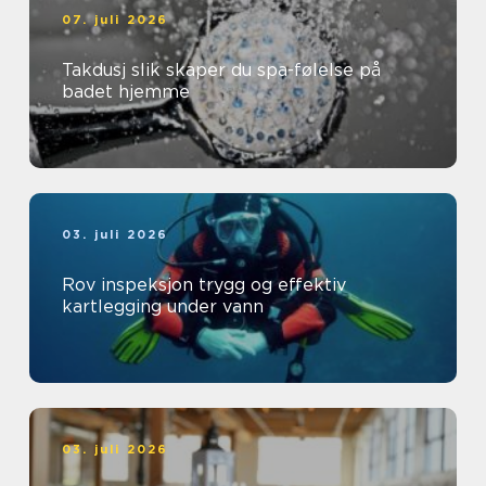
07. juli 2026
Takdusj slik skaper du spa-følelse på
badet hjemme
03. juli 2026
Rov inspeksjon trygg og effektiv
kartlegging under vann
03. juli 2026