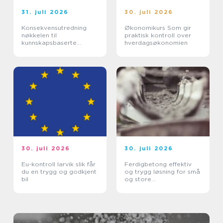
31. juli 2026
30. juli 2026
Konsekvensutredning
Økonomikurs Som gir
nøkkelen til
praktisk kontroll over
kunnskapsbaserte
hverdagsøkonomien
beslutninger
30. juli 2026
30. juli 2026
Eu-kontroll larvik slik får
Ferdigbetong effektiv
du en trygg og godkjent
og trygg løsning for små
bil
og store
byggeprosjekter