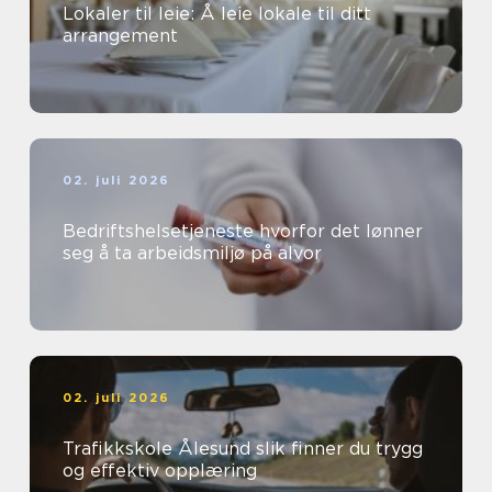
Lokaler til leie: Å leie lokale til ditt
arrangement
02. juli 2026
Bedriftshelsetjeneste hvorfor det lønner
seg å ta arbeidsmiljø på alvor
02. juli 2026
Trafikkskole Ålesund slik finner du trygg
og effektiv opplæring