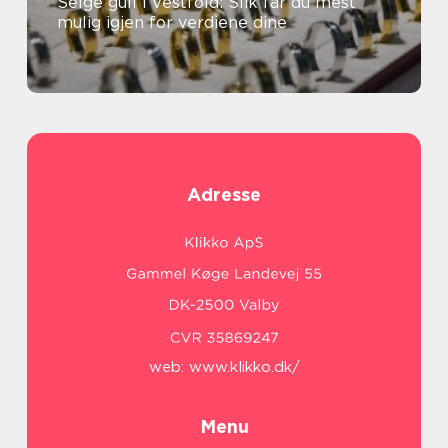
Selge gull i Vestfold: Slik får du mest
mulig igjen for verdiene dine
Adresse
web:
www.klikko.dk/
Menu